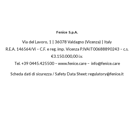
Fenice S.p.A.
Via del Lavoro, 1 | 36078 Valdagno (Vicenza) | Italy
R.E.A. 146564/Vi – C.F. e reg. imp. Vicenza P.IVAIT00688890243 – c.s.
€3.150.000,00 i.v.
Tel. +39 0445.425500 – www.fenice.care – info@fenice.care
Scheda dati di sicurezza / Safety Data Sheet: regulatory@fenice.it