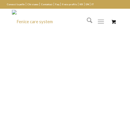
Conosci la pelle
Chi siamo
Contattaci
Faq
Il mio profilo
KR
EN
IT
Supporto tecnico
Più semplicità al tuo intervento!