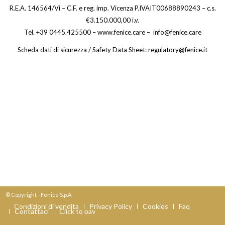
R.E.A. 146564/Vi – C.F. e reg. imp. Vicenza P.IVAIT00688890243 – c.s.
€3.150.000,00 i.v.
Tel. +39 0445.425500 – www.fenice.care – info@fenice.care
Scheda dati di sicurezza / Safety Data Sheet: regulatory@fenice.it
© Copyright - Fenice S.p.A.
Condizioni di vendita
Privacy Policy
Cookies
Faq
Contattaci
Click to pay