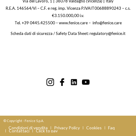
Via del Lavoro, 1 | 36078 Valdagno (Vicenza) | Italy
R.E.A. 146564/Vi – C.F. e reg. imp. Vicenza P.IVAIT00688890243 – c.s.
€3.150.000,00 i.v.
Tel. +39 0445.425500 – www.fenice.care – info@fenice.care
Scheda dati di sicurezza / Safety Data Sheet: regulatory@fenice.it
© Copyright - Fenice S.p.A.
Condizioni di vendita
Privacy Policy
Cookies
Faq
Contattaci
Click to pay