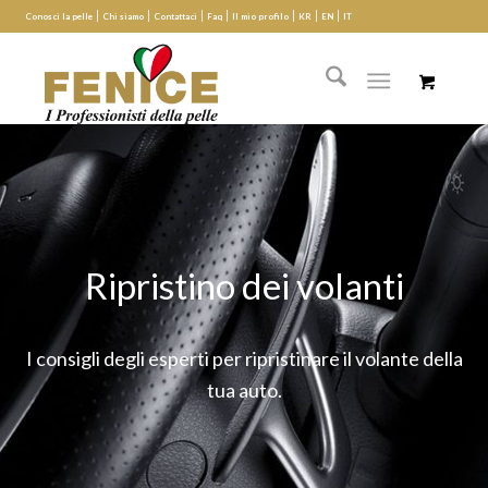
Conosci la pelle
Chi siamo
Contattaci
Faq
Il mio profilo
KR
EN
IT
Ripristino dei volanti
I consigli degli esperti per ripristinare il volante della
tua auto.