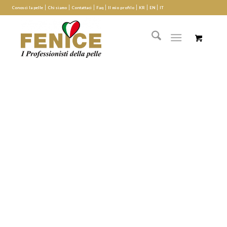
Conosci la pelle
Chi siamo
Contattaci
Faq
Il mio profilo
KR
EN
IT
Riparare pelli aniline