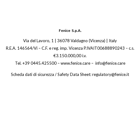
Fenice S.p.A.
Via del Lavoro, 1 | 36078 Valdagno (Vicenza) | Italy
R.E.A. 146564/Vi – C.F. e reg. imp. Vicenza P.IVAIT00688890243 – c.s.
€3.150.000,00 i.v.
Tel. +39 0445.425500 – www.fenice.care – info@fenice.care
Scheda dati di sicurezza / Safety Data Sheet: regulatory@fenice.it