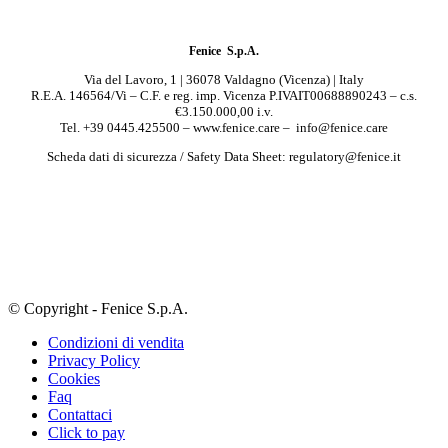
Fenice S.p.A.
Via del Lavoro, 1 | 36078 Valdagno (Vicenza) | Italy
R.E.A. 146564/Vi – C.F. e reg. imp. Vicenza P.IVAIT00688890243 – c.s.
€3.150.000,00 i.v.
Tel. +39 0445.425500 – www.fenice.care – info@fenice.care
Scheda dati di sicurezza / Safety Data Sheet: regulatory@fenice.it
© Copyright - Fenice S.p.A.
Condizioni di vendita
Privacy Policy
Cookies
Faq
Contattaci
Click to pay