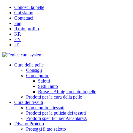
Conosci la pelle
Chi siamo
Contattaci
Faq
Il mio profilo
KR
EN
IT
Cura della pelle
Consigli
Come pulire
Salotti
Sedili auto
Borse – Abbigliamento in pelle
Prodotti per la cura della pelle
Cura dei tessuti
Come pulire i tessuti
Prodotti per la pulizia dei tessuti
Prodotti specifici per Alcantara®
Divano Protetto
Proteggi il tuo salotto