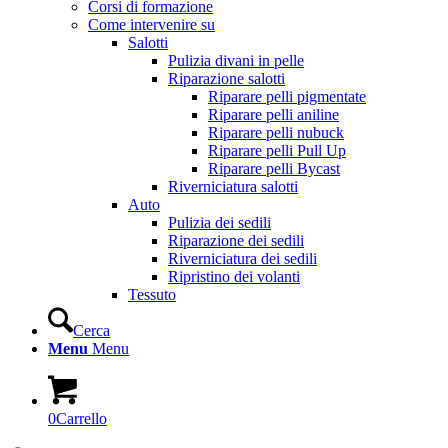
Corsi di formazione
Come intervenire su
Salotti
Pulizia divani in pelle
Riparazione salotti
Riparare pelli pigmentate
Riparare pelli aniline
Riparare pelli nubuck
Riparare pelli Pull Up
Riparare pelli Bycast
Riverniciatura salotti
Auto
Pulizia dei sedili
Riparazione dei sedili
Riverniciatura dei sedili
Ripristino dei volanti
Tessuto
Cerca
Menu
Menu
0
Carrello