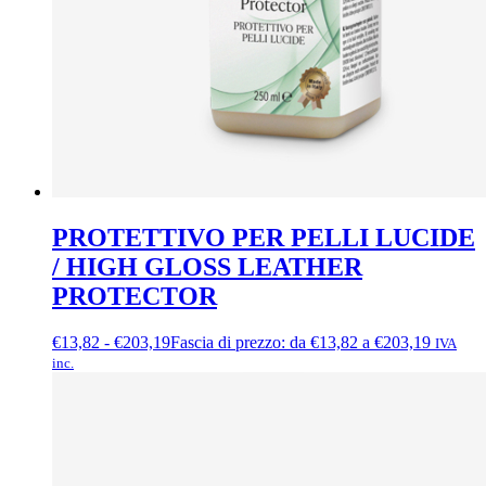
PROTETTIVO PER PELLI LUCIDE
/ HIGH GLOSS LEATHER
PROTECTOR
€
13,82
-
€
203,19
Fascia di prezzo: da €13,82 a €203,19
IVA
inc.