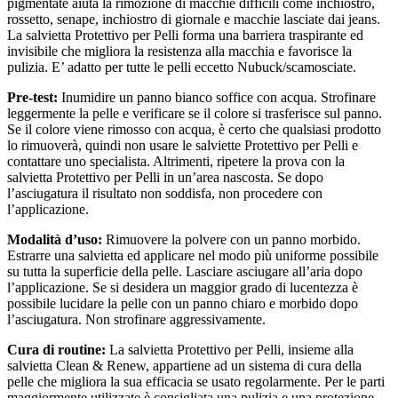
pigmentate aiuta la rimozione di macchie difficili come inchiostro,
rossetto, senape, inchiostro di giornale e macchie lasciate dai jeans.
La salvietta Protettivo per Pelli forma una barriera traspirante ed
invisibile che migliora la resistenza alla macchia e favorisce la
pulizia. E’ adatto per tutte le pelli eccetto Nubuck/scamosciate.
Pre-test:
Inumidire un panno bianco soffice con acqua. Strofinare
leggermente la pelle e verificare se il colore si trasferisce sul panno.
Se il colore viene rimosso con acqua, è certo che qualsiasi prodotto
lo rimuoverà, quindi non usare le salviette Protettivo per Pelli e
contattare uno specialista. Altrimenti, ripetere la prova con la
salvietta Protettivo per Pelli in un’area nascosta. Se dopo
l’asciugatura il risultato non soddisfa, non procedere con
l’applicazione.
Modalità d’uso:
Rimuovere la polvere con un panno morbido.
Estrarre una salvietta ed applicare nel modo più uniforme possibile
su tutta la superficie della pelle. Lasciare asciugare all’aria dopo
l’applicazione. Se si desidera un maggior grado di lucentezza è
possibile lucidare la pelle con un panno chiaro e morbido dopo
l’asciugatura. Non strofinare aggressivamente.
Cura di routine:
La salvietta Protettivo per Pelli, insieme alla
salvietta Clean & Renew, appartiene ad un sistema di cura della
pelle che migliora la sua efficacia se usato regolarmente. Per le parti
maggiormente utilizzate è consigliata una pulizia e una protezione