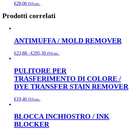
€
28,00
IVA inc.
Prodotti correlati
ANTIMUFFA / MOLD REMOVER
Fascia
€
23,88
-
€
295,30
IVA inc.
di
prezzo:
da
PULITORE PER
€23,88
TRASFERIMENTO DI COLORE /
a
€295,30
DYE TRANSFER STAIN REMOVER
€
19,40
IVA inc.
BLOCCA INCHIOSTRO / INK
BLOCKER