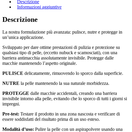
RENEW
Descrizione
3
Informazioni aggiuntive
IN
1
Descrizione
quantità
La nostra formulazione più avanzata: pulisce, nutre e protegge in
un’unica applicazione.
Sviluppato per dare ottime prestazioni di pulizia e protezione su
qualsiasi tipo di pelle, (eccetto nubuck e scamosciati), con una
barriera antimacchia assolutamente invisibile. Protegge dalle
macchie mantenendo l’aspetto originale.
PULISCE
delicatamente, rimuovendo lo sporco dalla superficie.
NUTRE
la pelle mantenendo la sua naturale morbidezza.
PROTEGGE
dalle macchie accidentali, creando una barriera
invisibile intorno alla pelle, evitando che lo sporco di tutti i giorni si
impregni.
Pre-test:
Testare il prodotto in una zona nascosta e verificare di
essere soddisfatti del risultato prima di un uso esteso.
Modalità d’uso:
Pulire la pelle con un aspirapolvere usando una