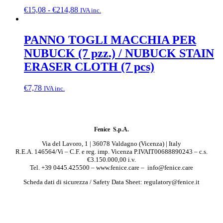
Fascia
€
15,08
-
€
214,88
IVA inc.
di
prezzo:
da
PANNO TOGLI MACCHIA PER
€15,08
NUBUCK (7 pzz.) / NUBUCK STAIN
a
€214,88
ERASER CLOTH (7 pcs)
€
7,78
IVA inc.
Fenice S.p.A.
Via del Lavoro, 1 | 36078 Valdagno (Vicenza) | Italy
R.E.A. 146564/Vi – C.F. e reg. imp. Vicenza P.IVAIT00688890243 – c.s.
€3.150.000,00 i.v.
Tel. +39 0445.425500 – www.fenice.care – info@fenice.care
Scheda dati di sicurezza / Safety Data Sheet: regulatory@fenice.it