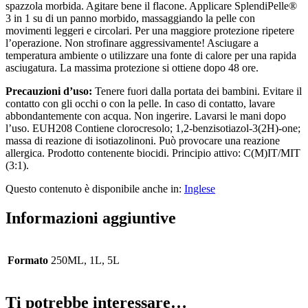
spazzola morbida. Agitare bene il flacone. Applicare SplendiPelle®
3 in 1 su di un panno morbido, massaggiando la pelle con
movimenti leggeri e circolari. Per una maggiore protezione ripetere
l’operazione. Non strofinare aggressivamente! Asciugare a
temperatura ambiente o utilizzare una fonte di calore per una rapida
asciugatura. La massima protezione si ottiene dopo 48 ore.
Precauzioni d’uso:
Tenere fuori dalla portata dei bambini. Evitare il
contatto con gli occhi o con la pelle. In caso di contatto, lavare
abbondantemente con acqua. Non ingerire. Lavarsi le mani dopo
l’uso. EUH208 Contiene clorocresolo; 1,2-benzisotiazol-3(2H)-one;
massa di reazione di isotiazolinoni. Può provocare una reazione
allergica. Prodotto contenente biocidi. Principio attivo: C(M)IT/MIT
(3:1).
Questo contenuto è disponibile anche in:
Inglese
Informazioni aggiuntive
Formato
250ML, 1L, 5L
Ti potrebbe interessare…