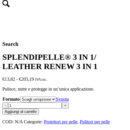
Search
SPLENDIPELLE® 3 IN 1/
LEATHER RENEW 3 IN 1
Fascia
€
13,82
-
€
203,19
IVA inc.
di
Pulisce, nutre e protegge in un’unica applicazione.
prezzo:
da
Formato
Svuota
€13,82
SPLENDIPELLE®
a
3
€203,19
Aggiungi al carrello
IN
1/
COD:
N/A
Categorie:
Protettori per pelle
,
Pulitori per pelle
LEATHER