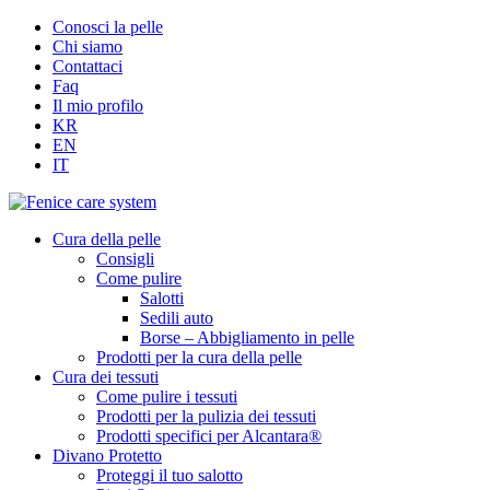
Conosci la pelle
Chi siamo
Contattaci
Faq
Il mio profilo
KR
EN
IT
Cura della pelle
Consigli
Come pulire
Salotti
Sedili auto
Borse – Abbigliamento in pelle
Prodotti per la cura della pelle
Cura dei tessuti
Come pulire i tessuti
Prodotti per la pulizia dei tessuti
Prodotti specifici per Alcantara®
Divano Protetto
Proteggi il tuo salotto