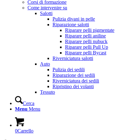
Corsi di formazione
Come intervenire su
Salotti
Pulizia divani in pelle
Riparazione salotti
Riparare pelli pigmentate
Riparare pelli aniline
Riparare pelli nubuck
Riparare pelli Pull Up
Riparare pelli Bycast
Riverniciatura salotti
Auto
Pulizia dei sedili
Riparazione dei sedili
Riverniciatura dei sedili
Ripristino dei volanti
Tessuto
Cerca
Menu
Menu
0
Carrello