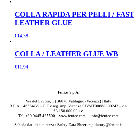
COLLA RAPIDA PER PELLI / FAST
LEATHER GLUE
€
14,38
COLLA / LEATHER GLUE WB
€
11,94
Fenice S.p.A.
Via del Lavoro, 1 | 36078 Valdagno (Vicenza) | Italy
R.E.A. 146564/Vi – C.F. e reg. imp. Vicenza P.IVAIT00688890243 – c.s.
€3.150.000,00 i.v.
Tel. +39 0445.425500 – www.fenice.care – info@fenice.care
Scheda dati di sicurezza / Safety Data Sheet: regulatory@fenice.it