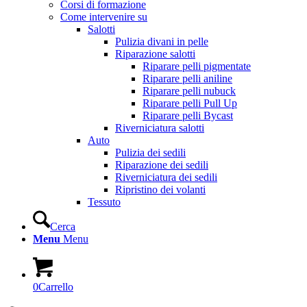
Corsi di formazione
Come intervenire su
Salotti
Pulizia divani in pelle
Riparazione salotti
Riparare pelli pigmentate
Riparare pelli aniline
Riparare pelli nubuck
Riparare pelli Pull Up
Riparare pelli Bycast
Riverniciatura salotti
Auto
Pulizia dei sedili
Riparazione dei sedili
Riverniciatura dei sedili
Ripristino dei volanti
Tessuto
Cerca
Menu
Menu
0
Carrello