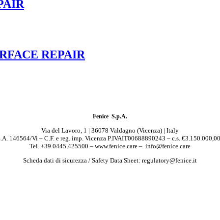
PAIR
URFACE REPAIR
Fenice S.p.A.
Via del Lavoro, 1 | 36078 Valdagno (Vicenza) | Italy
.A. 146564/Vi – C.F. e reg. imp. Vicenza P.IVAIT00688890243 – c.s. €3.150.000,00 
Tel. +39 0445.425500 – www.fenice.care – info@fenice.care
Scheda dati di sicurezza / Safety Data Sheet: regulatory@fenice.it