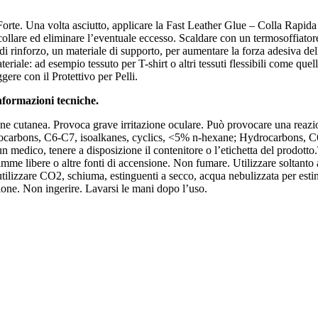
 Forte. Una volta asciutto, applicare la Fast Leather Glue – Colla Rapida 
collare ed eliminare l’eventuale eccesso. Scaldare con un termosoffiator
 di rinforzo, un materiale di supporto, per aumentare la forza adesiva de
teriale: ad esempio tessuto per T-shirt o altri tessuti flessibili come que
ere con il Protettivo per Pelli.
informazioni tecniche.
one cutanea. Provoca grave irritazione oculare. Può provocare una reazi
ydrocarbons, C6-C7, isoalkanes, cyclics, <5% n-hexane; Hydrocarbons, 
un medico, tenere a disposizione il contenitore o l’etichetta del prodotto
 fiamme libere o altre fonti di accensione. Non fumare. Utilizzare soltant
 utilizzare CO2, schiuma, estinguenti a secco, acqua nebulizzata per est
zione. Non ingerire. Lavarsi le mani dopo l’uso.