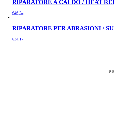
RIPARATORE A CALDO / HEAT RE
€
46,24
RIPARATORE PER ABRASIONI / S
€
34,17
R.E