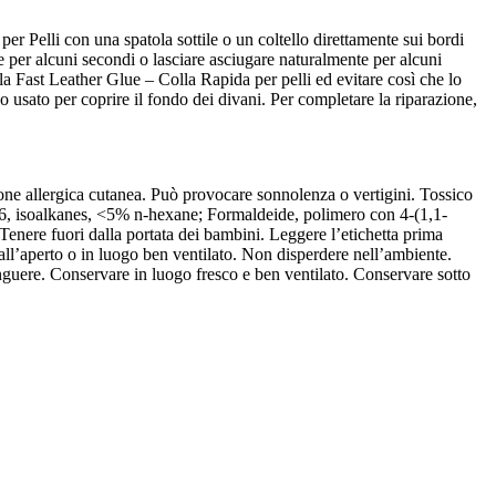
per Pelli con una spatola sottile o un coltello direttamente sui bordi
e per alcuni secondi o lasciare asciugare naturalmente per alcuni
lla Fast Leather Glue – Colla Rapida per pelli ed evitare così che lo
llo usato per coprire il fondo dei divani. Per completare la riparazione,
one allergica cutanea. Può provocare sonnolenza o vertigini. Tossico
C6, isoalkanes, <5% n-hexane; Formaldeide, polimero con 4-(1,1-
.Tenere fuori dalla portata dei bambini. Leggere l’etichetta prima
o all’aperto o in luogo ben ventilato. Non disperdere nell’ambiente.
inguere. Conservare in luogo fresco e ben ventilato. Conservare sotto