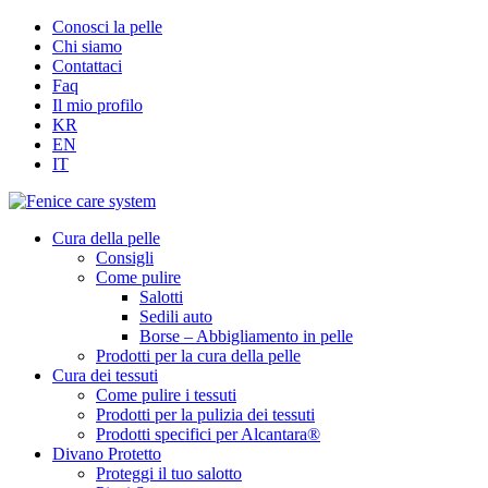
Conosci la pelle
Chi siamo
Contattaci
Faq
Il mio profilo
KR
EN
IT
Cura della pelle
Consigli
Come pulire
Salotti
Sedili auto
Borse – Abbigliamento in pelle
Prodotti per la cura della pelle
Cura dei tessuti
Come pulire i tessuti
Prodotti per la pulizia dei tessuti
Prodotti specifici per Alcantara®
Divano Protetto
Proteggi il tuo salotto