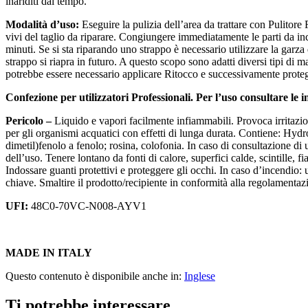
inariditi dal tempo.
Modalità d’uso:
Eseguire la pulizia dell’area da trattare con Pulitore
vivi del taglio da riparare. Congiungere immediatamente le parti da in
minuti. Se si sta riparando uno strappo è necessario utilizzare la garza
strappo si riapra in futuro. A questo scopo sono adatti diversi tipi di ma
potrebbe essere necessario applicare Ritocco e successivamente protegg
Confezione per utilizzatori Professionali. Per l’uso consultare le 
Pericolo –
Liquido e vapori facilmente infiammabili. Provoca irritazi
per gli organismi acquatici con effetti di lunga durata. Contiene: H
dimetil)fenolo a fenolo; rosina, colofonia. In caso di consultazione di 
dell’uso. Tenere lontano da fonti di calore, superfici calde, scintille,
Indossare guanti protettivi e proteggere gli occhi. In caso d’incendio:
chiave. Smaltire il prodotto/recipiente in conformità alla regolamenta
UFI:
48C0-70VC-N008-AYV1
MADE IN ITALY
Questo contenuto è disponibile anche in:
Inglese
Ti potrebbe interessare…