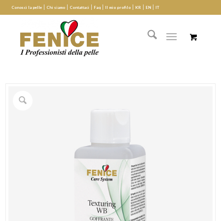
Conosci la pelle
Chi siamo
Contattaci
Faq
Il mio profilo
KR
EN
IT