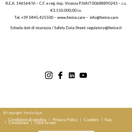
R.E.A. 146564/Vi – C.F. e reg. imp. Vicenza P.IVAIT00688890243 – c.s.
€3.150.000,00 i.v.
Tel. +39 0445.425500 – www.fenice.care – info@fenice.care
Scheda dati di sicurezza / Safety Data Sheet: regulatory@fenice.it
© Copyright - Fenice S.p.A.
Condizioni di vendita
Privacy Policy
Cookies
Faq
Contattaci
Click to pay