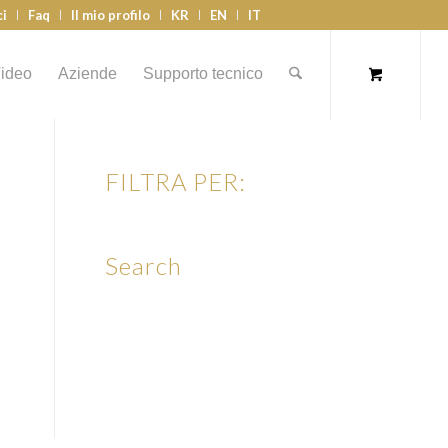
ci
Faq
Il mio profilo
KR
EN
IT
ideo
Aziende
Supporto tecnico
FILTRA PER:
Search