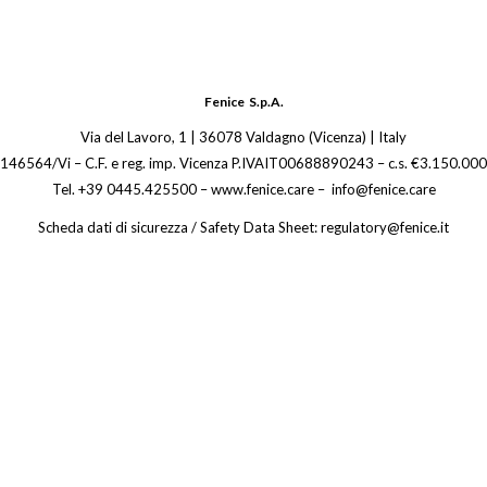
Fenice S.p.A.
Via del Lavoro, 1 | 36078 Valdagno (Vicenza) | Italy
 146564/Vi – C.F. e reg. imp. Vicenza P.IVAIT00688890243 – c.s. €3.150.000,
Tel. +39 0445.425500 – www.fenice.care – info@fenice.care
Scheda dati di sicurezza / Safety Data Sheet: regulatory@fenice.it