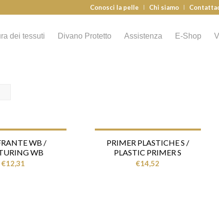
Conosci la pelle
Chi siamo
Contatta
ra dei tessuti
Divano Protetto
Assistenza
E-Shop
V
RANTE WB /
PRIMER PLASTICHE S /
TURING WB
PLASTIC PRIMER S
€
12,31
€
14,52