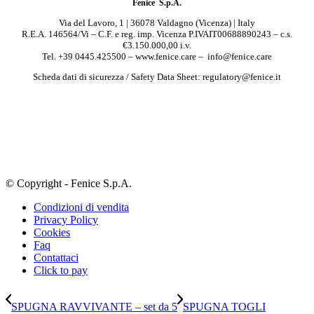
Fenice S.p.A.
Via del Lavoro, 1 | 36078 Valdagno (Vicenza) | Italy
R.E.A. 146564/Vi – C.F. e reg. imp. Vicenza P.IVAIT00688890243 – c.s.
€3.150.000,00 i.v.
Tel. +39 0445.425500 – www.fenice.care – info@fenice.care
Scheda dati di sicurezza / Safety Data Sheet: regulatory@fenice.it
© Copyright - Fenice S.p.A.
Condizioni di vendita
Privacy Policy
Cookies
Faq
Contattaci
Click to pay
SPUGNA RAVVIVANTE – set da 5
SPUGNA TOGLI