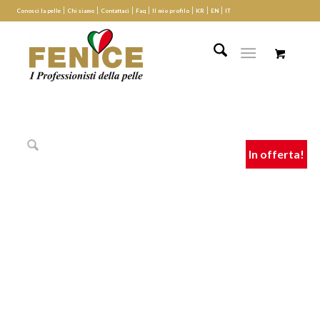
Conosci la pelle
Chi siamo
Contattaci
Faq
Il mio profilo
KR
EN
IT
In offerta!