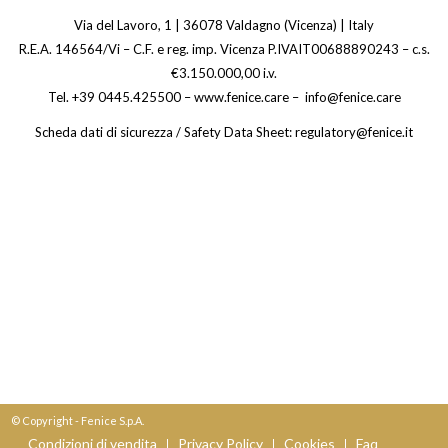
Via del Lavoro, 1 | 36078 Valdagno (Vicenza) | Italy
R.E.A. 146564/Vi – C.F. e reg. imp. Vicenza P.IVAIT00688890243 – c.s.
€3.150.000,00 i.v.
Tel. +39 0445.425500 – www.fenice.care – info@fenice.care
Scheda dati di sicurezza / Safety Data Sheet: regulatory@fenice.it
© Copyright - Fenice S.p.A.
Condizioni di vendita
Privacy Policy
Cookies
Faq