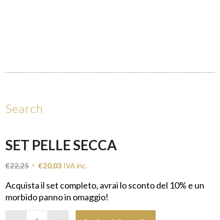
Search
SET PELLE SECCA
Il
Il
€
22,25
€
20,03
IVA inc.
prezzo
prezzo
Acquista il set completo, avrai lo sconto del 10% e un
originale
attuale
morbido panno in omaggio!
era:
è:
€22,25.
€20,03.