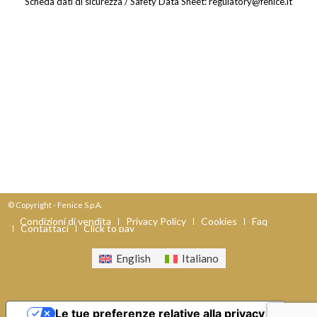
Scheda dati di sicurezza / Safety Data Sheet: regulatory@fenice.it
© Copyright - Fenice S.p.A.
Condizioni di vendita
Privacy Policy
Cookies
Faq
Contattaci
Click to pay
English
Italiano
Le tue preferenze relative alla privacy