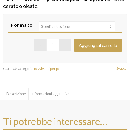
prezzo:
cerato o oleato.
da
€13,32
a
Formato
€147,78
Aggiungi al carrello
Svuota
COD:
N/A
Categoria:
Ravvivanti per pelle
Descrizione
Informazioni aggiuntive
Ti potrebbe interessare…