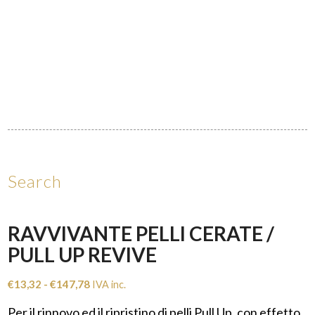
Search
RAVVIVANTE PELLI CERATE /
PULL UP REVIVE
Fascia
€
13,32
-
€
147,78
IVA inc.
di
Per il rinnovo ed il ripristino di pelli Pull Up, con effetto