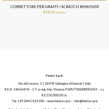
CORRETTORE PER GRAFFI / SCRATCH REMOVER
€
10,71
IVA inc.
Fenice S.p.A.
Via del Lavoro, 1 | 36078 Valdagno (Vicenza) | Italy
R.E.A. 146564/Vi – C.F. e reg. imp. Vicenza P.IVAIT00688890243 – c.s.
€3.150.000,00 i.v.
Tel. +39 0445.425500 – www.fenice.care – info@fenice.care