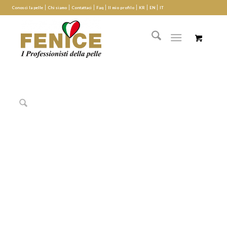
Conosci la pelle
Chi siamo
Contattaci
Faq
Il mio profilo
KR
EN
IT