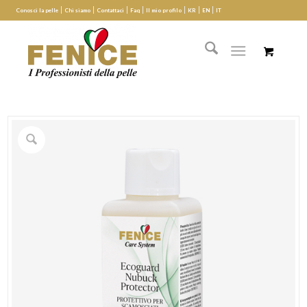
Conosci la pelle
Chi siamo
Contattaci
Faq
Il mio profilo
KR
EN
IT