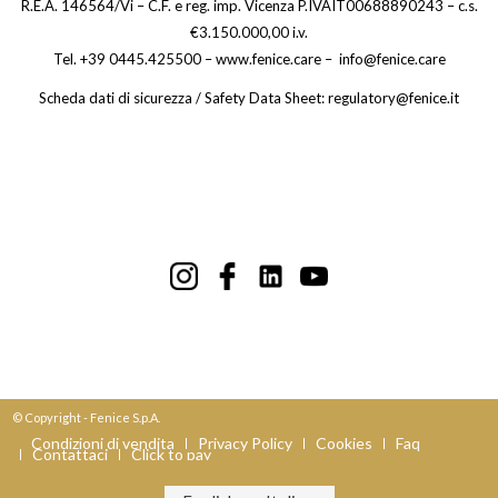
R.E.A. 146564/Vi – C.F. e reg. imp. Vicenza P.IVAIT00688890243 – c.s.
€3.150.000,00 i.v.
Tel. +39 0445.425500 – www.fenice.care – info@fenice.care
Scheda dati di sicurezza / Safety Data Sheet: regulatory@fenice.it
© Copyright - Fenice S.p.A.
Condizioni di vendita
Privacy Policy
Cookies
Faq
Contattaci
Click to pay