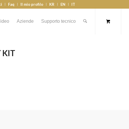
ci
Faq
Il mio profilo
KR
EN
IT
ideo
Aziende
Supporto tecnico
 KIT