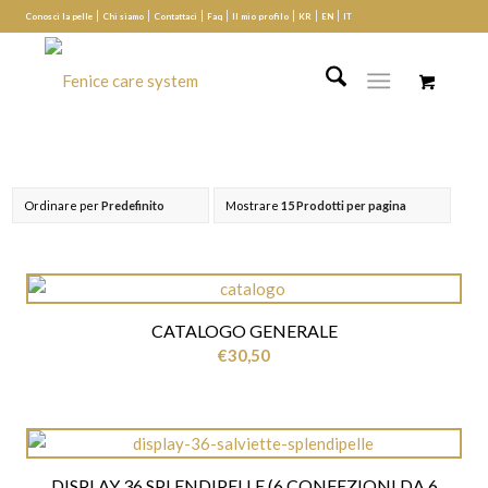
Conosci la pelle
Chi siamo
Contattaci
Faq
Il mio profilo
KR
EN
IT
Ordinare per
Predefinito
Mostrare
15 Prodotti per pagina
CATALOGO GENERALE
€
30,50
DISPLAY 36 SPLENDIPELLE (6 CONFEZIONI DA 6