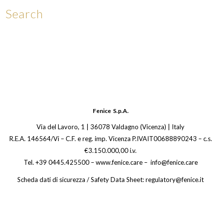
Search
Fenice S.p.A.
Via del Lavoro, 1 | 36078 Valdagno (Vicenza) | Italy
R.E.A. 146564/Vi – C.F. e reg. imp. Vicenza P.IVAIT00688890243 – c.s.
€3.150.000,00 i.v.
Tel. +39 0445.425500 – www.fenice.care – info@fenice.care
Scheda dati di sicurezza / Safety Data Sheet: regulatory@fenice.it