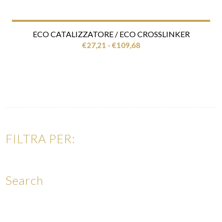
ECO CATALIZZATORE / ECO CROSSLINKER
Fascia
€
27,21
-
€
109,68
di
prezzo:
da
€27,21
a
€109,68
FILTRA PER:
Search