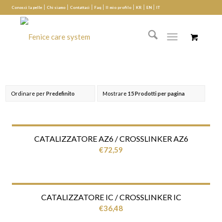
Conosci la pelle
Chi siamo
Contattaci
Faq
Il mio profilo
KR
EN
IT
Ordinare per
Predefinito
Mostrare
15 Prodotti per pagina
CATALIZZATORE AZ6 / CROSSLINKER AZ6
€
72,59
CATALIZZATORE IC / CROSSLINKER IC
€
36,48