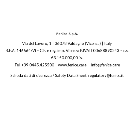
Fenice S.p.A.
Via del Lavoro, 1 | 36078 Valdagno (Vicenza) | Italy
R.E.A. 146564/Vi – C.F. e reg. imp. Vicenza P.IVAIT00688890243 – c.s.
€3.150.000,00 i.v.
Tel. +39 0445.425500 – www.fenice.care – info@fenice.care
Scheda dati di sicurezza / Safety Data Sheet: regulatory@fenice.it