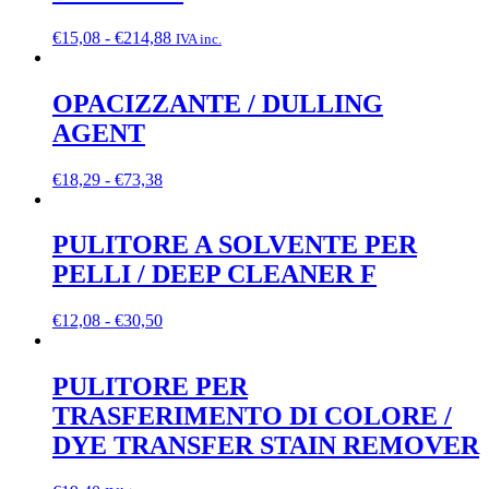
Fascia
€
15,08
-
€
214,88
IVA inc.
di
prezzo:
da
OPACIZZANTE / DULLING
€15,08
AGENT
a
€214,88
Fascia
€
18,29
-
€
73,38
di
prezzo:
da
PULITORE A SOLVENTE PER
€18,29
PELLI / DEEP CLEANER F
a
€73,38
Fascia
€
12,08
-
€
30,50
di
prezzo:
da
PULITORE PER
€12,08
TRASFERIMENTO DI COLORE /
a
€30,50
DYE TRANSFER STAIN REMOVER