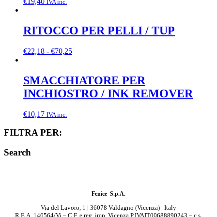
€
19,40
IVA inc.
RITOCCO PER PELLI / TUP
Fascia
€
22,18
-
€
70,25
di
prezzo:
da
SMACCHIATORE PER
€22,18
INCHIOSTRO / INK REMOVER
a
€70,25
€
10,17
IVA inc.
FILTRA PER:
Search
Fenice S.p.A.
Via del Lavoro, 1 | 36078 Valdagno (Vicenza) | Italy
R.E.A. 146564/Vi – C.F. e reg. imp. Vicenza P.IVAIT00688890243 – c.s.